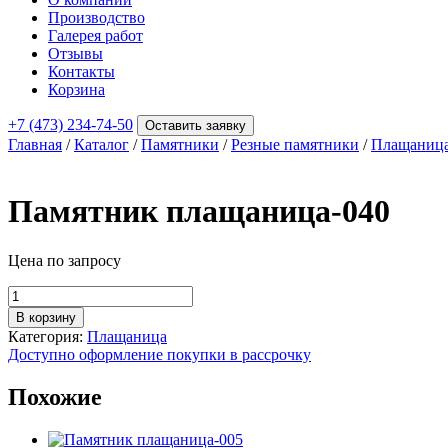
Производство
Галерея работ
Отзывы
Контакты
Корзина
+7 (473) 234-74-50
Оставить заявку
Главная
/
Каталог
/
Памятники
/
Резные памятники
/
Плащаниц
Памятник плащаница-040
Цена по запросу
Количество
товара
В корзину
Памятник
Категория:
Плащаница
плащаница-040
Доступно оформление покупки в рассрочку
Похожие