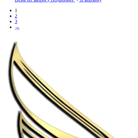
1
2
3
→