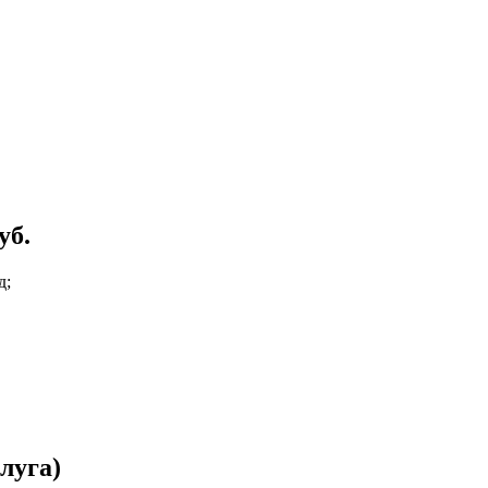
уб.
д;
луга)