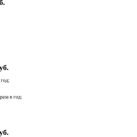
б.
уб.
 год;
аза в год;
уб.