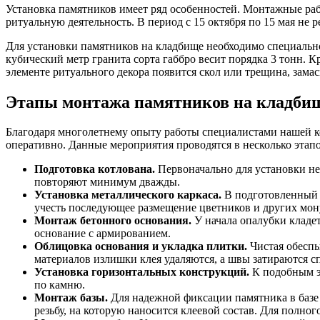
Установка памятников имеет ряд особенностей. Монтажные ра
ритуальную деятельность. В период с 15 октября по 15 мая не
Для установки памятников на кладбище необходимо специальное
кубический метр гранита сорта габбро весит порядка 3 тонн. 
элементе ритуального декора появится скол или трещина, зама
Этапы монтажа памятников на кладби
Благодаря многолетнему опыту работы специалистами нашей ко
оперативно. Данные мероприятия проводятся в несколько этапо
Подготовка котлована.
Первоначально для установки не
повторяют минимум дважды.
Установка металлического каркаса.
В подготовленный 
учесть последующее размещение цветников и других мо
Монтаж бетонного основания.
У начала опалубки кладет
основание с армированием.
Облицовка основания и укладка плитки.
Чистая обеспы
материалов излишки клея удаляются, а швы затираются 
Установка горизонтальных конструкций.
К подобным э
по камню.
Монтаж базы.
Для надежной фиксации памятника в базе 
резьбу, на которую наносится клеевой состав. Для полно