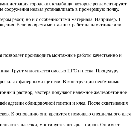
Администрация городских кладбищ», которые регламентируют
ые сооружения нельзя устанавливать в промерзшую почву.
ером работ, но и с особенностями материала. Например, 1
бращения. Если во время монтажных работ на памятнике или
я позволяет производить монтажные работы качественно и
ика. Грунт уплотняется смесью ПГС и песка. Процедуру
профиля с фанерными щитами. В конструкции необходимо
бетонный раствор, мастера получают надежное железобетонное
шей адгезии облицовочной плитки и клея. После схватывания
екор. К основанию они крепятся с помощью специального клея
олняются насечки, монтируется штырь – пирон. Он имеет