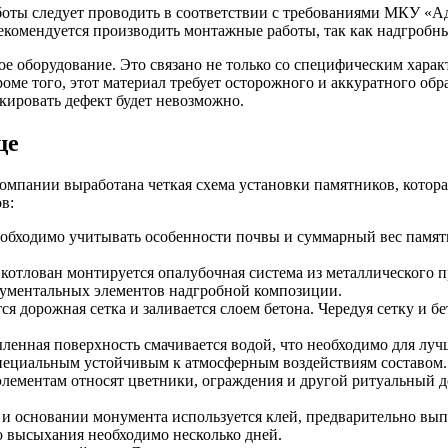
боты следует проводить в соответствии с требованиями МКУ «
 рекомендуется производить монтажные работы, так как надгробн
 оборудование. Это связано не только со специфическим характ
Кроме того, этот материал требует осторожного и аккуратного о
скировать дефект будет невозможно.
ще
мпании выработана четкая схема установки памятников, котора
в:
обходимо учитывать особенности почвы и суммарный вес памятн
котлован монтируется опалубочная система из металлического 
нументальных элементов надгробной композиции.
ся дорожная сетка и заливается слоем бетона. Чередуя сетку и 
ленная поверхность смачивается водой, что необходимо для луч
специальным устойчивым к атмосферным воздействиям составом.
лементам относят цветники, ограждения и другой ритуальный д
и основании монумента используется клей, предварительно вып
го высыхания необходимо несколько дней.