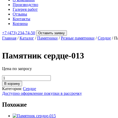
Производство
Галерея работ
Отзывы
Контакты
Корзина
+7 (473) 234-74-50
Оставить заявку
Главная
/
Каталог
/
Памятники
/
Резные памятники
/
Сердце
/ П
Памятник сердце-013
Цена по запросу
Количество
товара
В корзину
Памятник
Категория:
Сердце
сердце-013
Доступно оформление покупки в рассрочку
Похожие