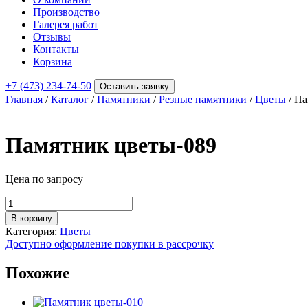
Производство
Галерея работ
Отзывы
Контакты
Корзина
+7 (473) 234-74-50
Оставить заявку
Главная
/
Каталог
/
Памятники
/
Резные памятники
/
Цветы
/ Па
Памятник цветы-089
Цена по запросу
Количество
товара
В корзину
Памятник
Категория:
Цветы
цветы-089
Доступно оформление покупки в рассрочку
Похожие